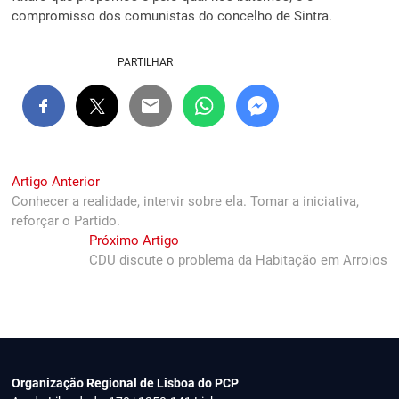
compromisso dos comunistas do concelho de Sintra.
PARTILHAR
Navegação
Previous
Artigo Anterior
post:
Conhecer a realidade, intervir sobre ela. Tomar a iniciativa,
de
reforçar o Partido.
artigos
Next
Próximo Artigo
post:
CDU discute o problema da Habitação em Arroios
Organização Regional de Lisboa do PCP