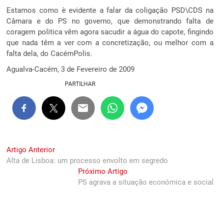
Estamos como è evidente a falar da coligação PSD\CDS na
Câmara e do PS no governo, que demonstrando falta de
coragem politica vêm agora sacudir a água do capote, fingindo
que nada têm a ver com a concretização, ou melhor com a
falta dela, do CacémPolis.
Agualva-Cacém, 3 de Fevereiro de 2009
PARTILHAR
Navegação
Previous
Artigo Anterior
post:
Alta de Lisboa: um processo envolto em segredo
de
Next
Próximo Artigo
artigos
post:
PS agrava a situação económica e social