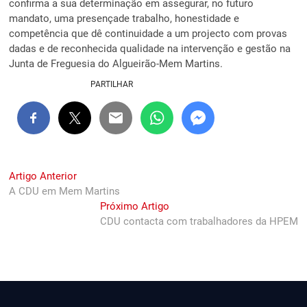
confirma a sua determinação em assegurar, no futuro
mandato, uma presençade trabalho, honestidade e
competência que dê continuidade a um projecto com provas
dadas e de reconhecida qualidade na intervenção e gestão na
Junta de Freguesia do Algueirão-Mem Martins.
PARTILHAR
Navegação
Previous
Artigo Anterior
post:
A CDU em Mem Martins
de
Next
Próximo Artigo
artigos
post:
CDU contacta com trabalhadores da HPEM