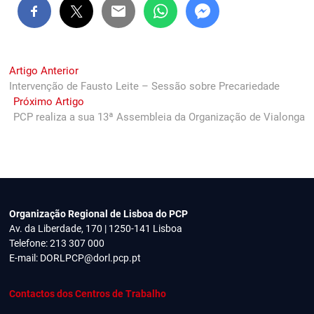
Navegação
Previous
Artigo Anterior
post:
Intervenção de Fausto Leite – Sessão sobre Precariedade
de
Next
Próximo Artigo
artigos
post:
PCP realiza a sua 13ª Assembleia da Organização de Vialonga
Organização Regional de Lisboa do PCP
Av. da Liberdade, 170 | 1250-141 Lisboa
Telefone: 213 307 000
E-mail:
DORLPCP@dorl.pcp.pt
Contactos dos Centros de Trabalho