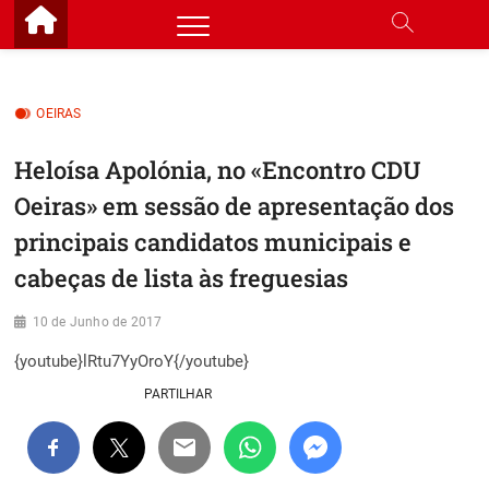
Skip
to
content
OEIRAS
Heloísa Apolónia, no «Encontro CDU
Oeiras» em sessão de apresentação dos
principais candidatos municipais e
cabeças de lista às freguesias
10 de Junho de 2017
{youtube}lRtu7YyOroY{/youtube}
PARTILHAR