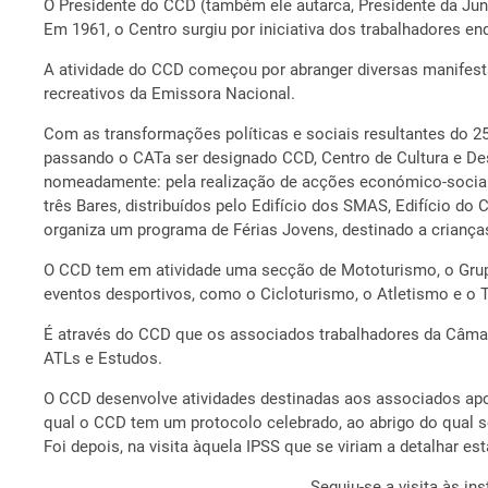
O Presidente do CCD (também ele autarca, Presidente da Jun
Em 1961, o Centro surgiu por iniciativa dos trabalhadores e
A atividade do CCD começou por abranger diversas manifestaç
recreativos da Emissora Nacional.
Com as transformações políticas e sociais resultantes do 2
passando o CATa ser designado CCD, Centro de Cultura e Desp
nomeadamente: pela realização de acções económico-sociai
três Bares, distribuídos pelo Edifício dos SMAS, Edifício 
organiza um programa de Férias Jovens, destinado a crianças 
O CCD tem em atividade uma secção de Mototurismo, o Grupo
eventos desportivos, como o Cicloturismo, o Atletismo e o 
É através do CCD que os associados trabalhadores da Câmara
ATLs e Estudos.
O CCD desenvolve atividades destinadas aos associados apos
qual o CCD tem um protocolo celebrado, ao abrigo do qual 
Foi depois, na visita àquela IPSS que se viriam a detalhar est
Seguiu-se a visita às i