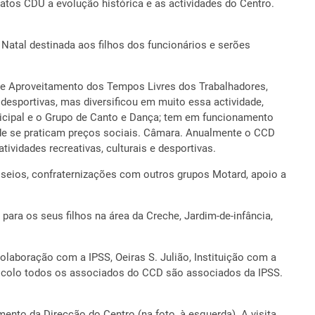
atos CDU a evolução histórica e as actividades do Centro.
Natal destinada aos filhos dos funcionários e serões
l de Aproveitamento dos Tempos Livres dos Trabalhadores,
desportivas, mas diversificou em muito essa actividade,
icipal e o Grupo de Canto e Dança; tem em funcionamento
onde se praticam preços sociais. Câmara. Anualmente o CCD
ividades recreativas, culturais e desportivas.
seios, confraternizações com outros grupos Motard, apoio a
ra os seus filhos na área da Creche, Jardim-de-infância,
laboração com a IPSS, Oeiras S. Julião, Instituição com a
tocolo todos os associados do CCD são associados da IPSS.
nto da Direcção do Centro (na foto, à esquerda). A visita