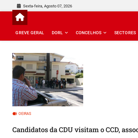
Skip
Sexta-feira, Agosto 07, 2026
to
content
GREVE GERAL
DORL
CONCELHOS
SECTORES
OEIRAS
Candidatos da CDU visitam o CCD, asso