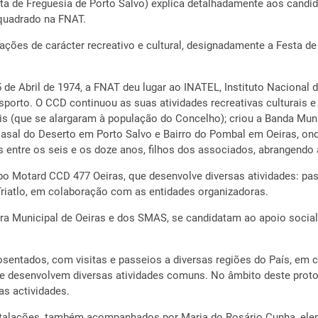
ta de Freguesia de Porto Salvo) explica detalhadamente aos candid
nquadrado na FNAT.
ões de carácter recreativo e cultural, designadamente a Festa de 
5 de Abril de 1974, a FNAT deu lugar ao INATEL, Instituto Naciona
orto. O CCD continuou as suas atividades recreativas culturais e 
s (que se alargaram à população do Concelho); criou a Banda Mun
do Casal do Deserto em Porto Salvo e Bairro do Pombal em Oeiras, 
entre os seis e os doze anos, filhos dos associados, abrangendo at
 Motard CCD 477 Oeiras, que desenvolve diversas atividades: pas
Triatlo, em colaboração com as entidades organizadoras.
 Municipal de Oeiras e dos SMAS, se candidatam ao apoio social pa
entados, com visitas e passeios a diversas regiões do País, em co
se desenvolvem diversas atividades comuns. No âmbito deste pro
as actividades.
nstalações, também acompanhados por Maria do Rosário Cunha, eleme