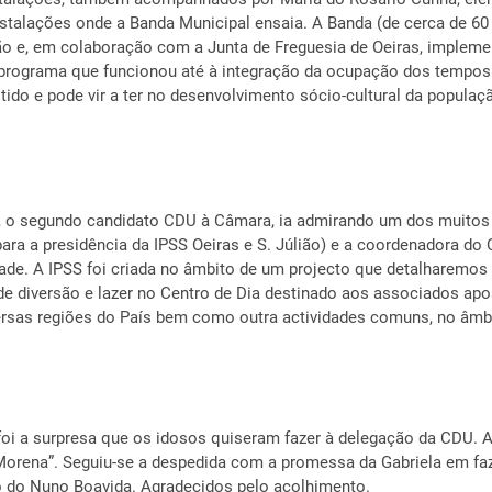
nstalações onde a Banda Municipal ensaia. A Banda (de cerca de 
ção e, em colaboração com a Junta de Freguesia de Oeiras, implem
 programa que funcionou até à integração da ocupação dos tempos 
tido e pode vir a ter no desenvolvimento sócio-cultural da popula
 o segundo candidato CDU à Câmara, ia admirando um dos muitos t
ara a presidência da IPSS Oeiras e S. Júlião) e a coordenadora do 
dade. A IPSS foi criada no âmbito de um projecto que detalharemos 
 de diversão e lazer no Centro de Dia destinado aos associados a
versas regiões do País bem como outra actividades comuns, no âmb
foi a surpresa que os idosos quiseram fazer à delegação da CDU. 
 Morena”. Seguiu-se a despedida com a promessa da Gabriela em f
o do Nuno Boavida. Agradecidos pelo acolhimento.