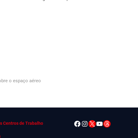
obre o espaço aéreo
Facebook
Instagram
X
YouTube
Threads
s Centros de Trabalho
s