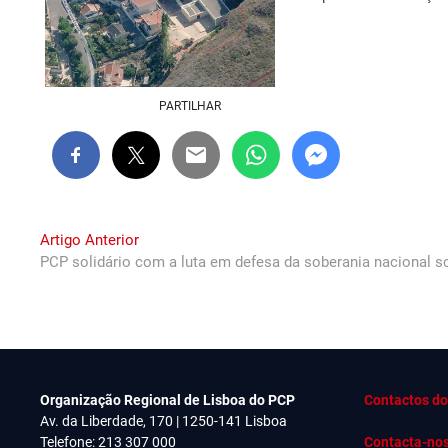
PARTILHAR
Navegação
Previous
Artigo Anterior
post:
PCP solidário com a luta em defesa da soberania nacional s
de
artigos
Organização Regional de Lisboa do PCP
Contactos do
Av. da Liberdade, 170 | 1250-141 Lisboa
Telefone: 213 307 000
Contacta-no