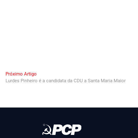
Next
Próximo Artigo
post:
Lurdes Pinheiro é a candidata da CDU a Santa Maria Maior