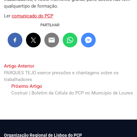
qualquertipo de formação.
Ler
comunicado do PCP
PARTILHAR
Navegação
Previous
Artigo Anterior
post:
PARQUES TEJO exerce pressões e chantagens sobre os
de
trabalhadores
artigos
Next
Próximo Artigo
post:
Costruir | Boletim da Célula do PCP no Município de Loures
Organização Regional de Lisboa do PCP