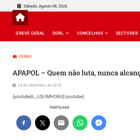
Skip
Sábado, Agosto 08, 2026
to
content
GREVE GERAL
DORL
CONCELHOS
SECTORES
OEIRAS
APAPOL – Quem não luta, nunca alcan
24 de Dezembro de 2018
{youtube}L_LQLlMHO6U{/youtube}
PARTILHAR