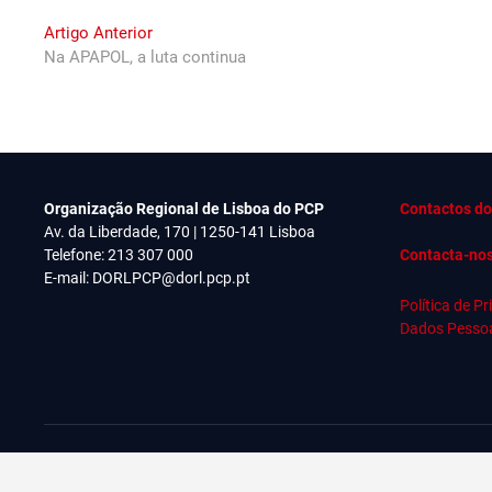
Navegação
Previous
Artigo Anterior
post:
Na APAPOL, a luta continua
de
artigos
Organização Regional de Lisboa do PCP
Contactos do
Av. da Liberdade, 170 | 1250-141 Lisboa
Telefone: 213 307 000
Contacta-no
E-mail:
DORLPCP@dorl.pcp.pt
Política de P
Dados Pesso