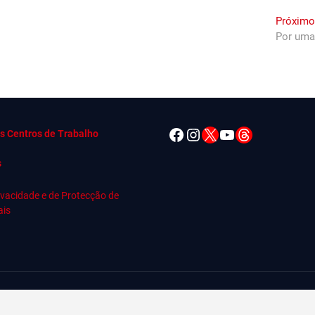
Próximo
Por uma
Facebook
Instagram
X
YouTube
Threads
s Centros de Trabalho
s
rivacidade e de Protecção de
ais