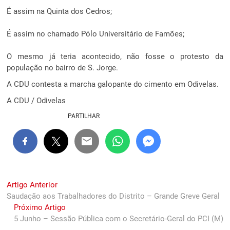
É assim na Quinta dos Cedros;
É assim no chamado Pólo Universitário de Famões;
O mesmo já teria acontecido, não fosse o protesto da
população no bairro de S. Jorge.
A CDU contesta a marcha galopante do cimento em Odivelas.
A CDU / Odivelas
PARTILHAR
Navegação
Previous
Artigo Anterior
post:
Saudação aos Trabalhadores do Distrito – Grande Greve Geral
de
Next
Próximo Artigo
artigos
post:
5 Junho – Sessão Pública com o Secretário-Geral do PCI (M)