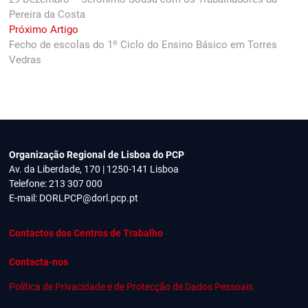
de
Pereira da Costa
artigos
Next
Próximo Artigo
post:
Fecho de escolas do 1º Ciclo do Ensino Básico em Torres
Vedras
Organização Regional de Lisboa do PCP
Av. da Liberdade, 170 | 1250-141 Lisboa
Telefone: 213 307 000
E-mail:
DORLPCP@dorl.pcp.pt
Contactos dos Centros de Trabalho
Contacta-nos
Política de Privacidade e de Protecção de Dados Pessoais