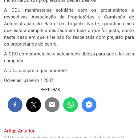
muito caros aos proprietários destes bairros.
A CDU manifesta-se solidária com os proprietários e
respectivas Associação de Proprietários e Comissão de
Administração do Bairro do Trigache Norte, garantindo-lhes
que estará sempre a seu lado em tudo o que for justo, como
neste caso em que a lei não foi respeitada com prejuízo para
os proprietários do bairro.
A CDU compromete-se a actuar sem tibieza para que a lei seja
cumprida.
A CDU cumpre o que promete!
Odivelas, Janeiro / 2007
PARTILHAR
Navegação
Previous
Artigo Anterior
post:
29 Dezembro – Jerónimo Sousa com os Trabalhadores da