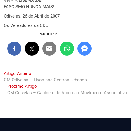
VIVA A LIBERDADE!
FASCISMO NUNCA MAIS!
Odivelas, 26 de Abril de 2007
Os Vereadores da CDU
PARTILHAR
Navegação
Previous
Artigo Anterior
post:
CM Odivelas – Lixos nos Centros Urbanos
de
Next
Próximo Artigo
artigos
post:
CM Odivelas – Gabinete de Apoio ao Movimento Associativo