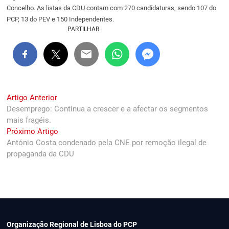
Concelho. As listas da CDU contam com 270 candidaturas, sendo 107 do
PCP, 13 do PEV e 150 Independentes.
PARTILHAR
Navegação
Previous
Artigo Anterior
post:
Desemprego: Continua a crescer e a afectar os segmentos
de
mais fragéis.
artigos
Next
Próximo Artigo
post:
António Costa condenado pela CNE por remoção ilegal de
propaganda da CDU
Organização Regional de Lisboa do PCP