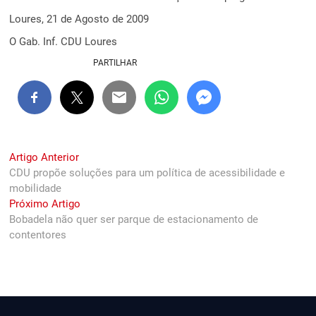
Loures, 21 de Agosto de 2009
O Gab. Inf. CDU Loures
PARTILHAR
Navegação
Previous
Artigo Anterior
post:
CDU propõe soluções para um política de acessibilidade e
de
mobilidade
artigos
Next
Próximo Artigo
post:
Bobadela não quer ser parque de estacionamento de
contentores