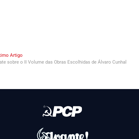
Next
ximo Artigo
post:
te sobre o II Volume das Obras Escolhidas de Álvaro Cunhal