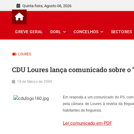
Skip
Quinta-feira, Agosto 06, 2026
to
content
GREVE GERAL
DORL
CONCELHOS
SECTORES
LOURES
CDU Loures lança comunicado sobre o “
18 de Março de 2009
Em resposta a um comunicado do PS, com u
pela câmara de Loures à revelia da fregu
habitantes da freguesia.
Ler comunicado em PDF