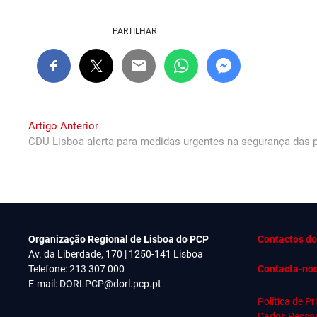
PARTILHAR
Navegação
Previous
Artigo Anterior
post:
CDU Lisboa alerta para medidas urgentes na segurança das
de
artigos
Organização Regional de Lisboa do PCP
Contactos do
Av. da Liberdade, 170 | 1250-141 Lisboa
Telefone: 213 307 000
Contacta-no
E-mail:
DORLPCP@dorl.pcp.pt
Política de P
Dados Pesso