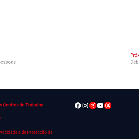
Pró
 pessoas
Deba
Facebook
Instagram
X
YouTube
Threads
s Centros de Trabalho
s
rivacidade e de Protecção de
ais