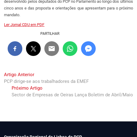
desenvolvido pelos deputados do PCP no Parlamento ao longo dos últimos
cinco anos e das proposta e orientações que apresentam para o próximo
mandato.
Ler Jornal CDU em PDF
PARTILHAR
Navegação
Previous
Artigo Anterior
post:
PCP dirige-se aos trabalhadores da EMEF
de
Next
Próximo Artigo
artigos
post:
Sector de Empresas de Oeiras Lança Boletim de Abril/Maio
Organização Regional de Lisboa do PCP