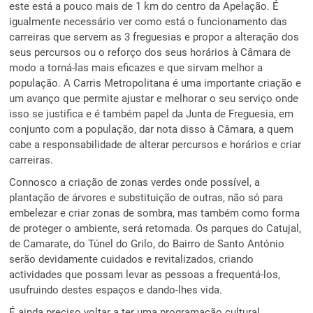
este está a pouco mais de 1 km do centro da Apelação. É
igualmente necessário ver como está o funcionamento das
carreiras que servem as 3 freguesias e propor a alteração dos
seus percursos ou o reforço dos seus horários à Câmara de
modo a torná-las mais eficazes e que sirvam melhor a
população. A Carris Metropolitana é uma importante criação e
um avanço que permite ajustar e melhorar o seu serviço onde
isso se justifica e é também papel da Junta de Freguesia, em
conjunto com a população, dar nota disso à Câmara, a quem
cabe a responsabilidade de alterar percursos e horários e criar
carreiras.
Connosco a criação de zonas verdes onde possível, a
plantação de árvores e substituição de outras, não só para
embelezar e criar zonas de sombra, mas também como forma
de proteger o ambiente, será retomada. Os parques do Catujal,
de Camarate, do Túnel do Grilo, do Bairro de Santo António
serão devidamente cuidados e revitalizados, criando
actividades que possam levar as pessoas a frequentá-los,
usufruindo destes espaços e dando-lhes vida.
É ainda preciso voltar a ter uma programação cultural,