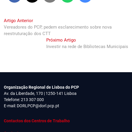
Navegação
Previous
Artigo Anterior
post:
Vereadores do PCP, pedem esclarecimento sobre nova
de
reestruturação dos CTT
artigos
Next
Próximo Artigo
post:
Investir na rede de Bibliotecas Municipais
Organização Regional de Lisboa do PCP
Av. da Liberdade, 170 | 1250-141 Lisboa
Telefone: 213 307 000
E-mail:
DORLPCP@dorl.pcp.pt
Contactos dos Centros de Trabalho