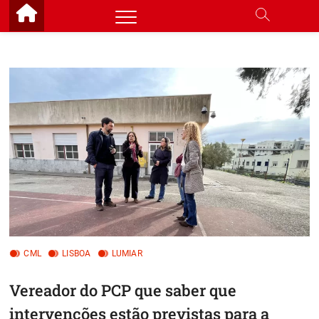
Skip
to
content
CML
LISBOA
LUMIAR
Vereador do PCP que saber que
intervenções estão previstas para a