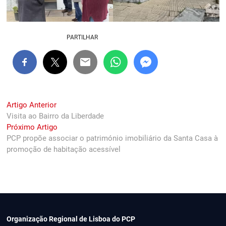
PARTILHAR
Navegação
Previous
Artigo Anterior
post:
Visita ao Bairro da Liberdade
de
Next
Próximo Artigo
artigos
post:
PCP propõe associar o património imobiliário da Santa Casa à
promoção de habitação acessível
Organização Regional de Lisboa do PCP