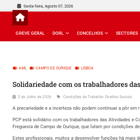
Skip
Sexta-feira, Agosto 07, 2026
to
content
GREVE GERAL
DORL
CONCELHOS
SECTORES
AML
CAMPO DE OURIQUE
LISBOA
Solidariedade com os trabalhadores d
2 de Julho de 2026
Condições de Trabalho
Direitos Sociais
A precariedade e a incerteza não podem continuar a pôr em ri
PCP está solidário com os trabalhadores das Atividades e 
Freguesia de Campo de Ourique, que lutam por condições de 
Estes profissionais, muitos a desenvolver funções há mais 