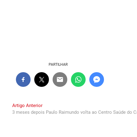
PARTILHAR
Navegação
Previous
Artigo Anterior
post:
3 meses depois Paulo Raimundo volta ao Centro Saúde do 
de
artigos