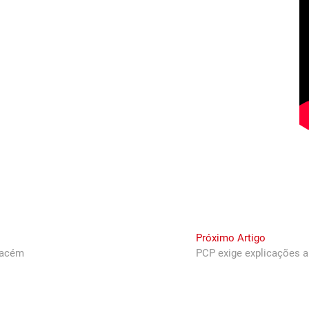
Next
Próximo Artigo
post:
Cacém
PCP exige explicações a