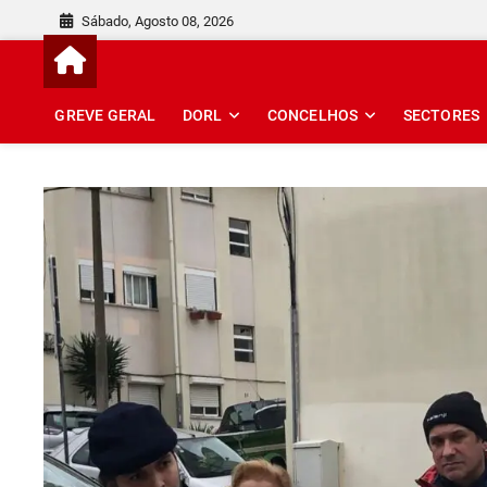
Skip
Sábado, Agosto 08, 2026
to
content
GREVE GERAL
DORL
CONCELHOS
SECTORES