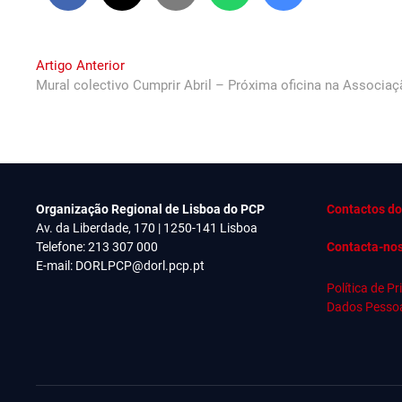
Navegação
Previous
Artigo Anterior
post:
Mural colectivo Cumprir Abril – Próxima oficina na Associa
de
artigos
Organização Regional de Lisboa do PCP
Contactos do
Av. da Liberdade, 170 | 1250-141 Lisboa
Telefone: 213 307 000
Contacta-no
E-mail:
DORLPCP@dorl.pcp.pt
Política de P
Dados Pesso