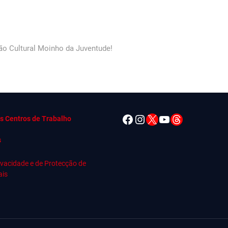
ção Cultural Moinho da Juventude!
Facebook
Instagram
X
YouTube
Threads
s Centros de Trabalho
s
rivacidade e de Protecção de
ais