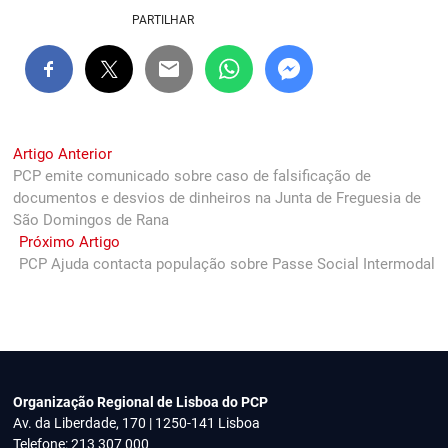
PARTILHAR
Navegação
Previous
Artigo Anterior
post:
PCP emite comunicado sobre caso de falsificação de
de
documentos e desvios de dinheiros na Junta de Freguesia de
artigos
São Domingos de Rana
Next
Próximo Artigo
post:
PCP Ajuda contacta população sobre Passe Social Intermodal
Organização Regional de Lisboa do PCP
Av. da Liberdade, 170 | 1250-141 Lisboa
Telefone: 213 307 000