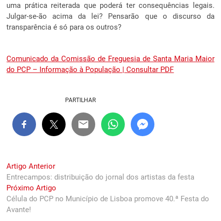
uma prática reiterada que poderá ter consequências legais.
Julgar-se-ão acima da lei? Pensarão que o discurso da
transparência é só para os outros?
Comunicado da Comissão de Freguesia de Santa Maria Maior
do PCP – Informação à População | Consultar PDF
PARTILHAR
Navegação
Previous
Artigo Anterior
post:
Entrecampos: distribuição do jornal dos artistas da festa
de
Next
Próximo Artigo
artigos
post:
Célula do PCP no Município de Lisboa promove 40.ª Festa do
Avante!