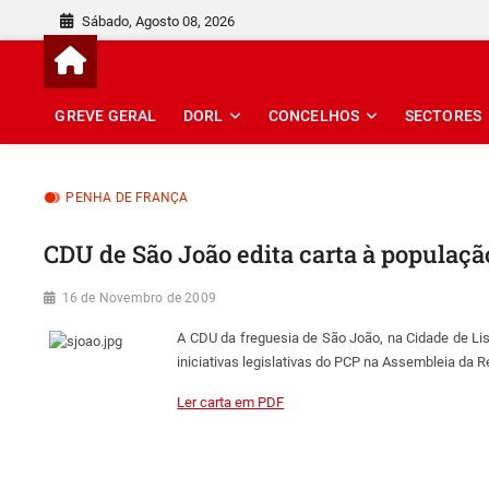
Skip
Sábado, Agosto 08, 2026
to
content
GREVE GERAL
DORL
CONCELHOS
SECTORES
PENHA DE FRANÇA
CDU de São João edita carta à populaçã
16 de Novembro de 2009
A CDU da freguesia de São João, na Cidade de Li
iniciativas legislativas do PCP na Assembleia da 
Ler carta em PDF