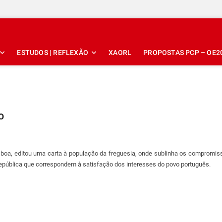
ESTUDOS | REFLEXÃO
XAORL
PROPOSTAS PCP – OE2
o
sboa, editou uma carta à população da freguesia, onde sublinha os compromis
República que correspondem à satisfação dos interesses do povo português.