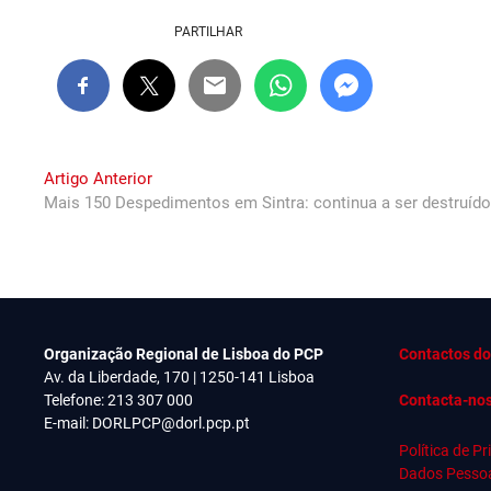
PARTILHAR
Navegação
Previous
Artigo Anterior
post:
Mais 150 Despedimentos em Sintra: continua a ser destruído
de
artigos
Organização Regional de Lisboa do PCP
Contactos do
Av. da Liberdade, 170 | 1250-141 Lisboa
Telefone: 213 307 000
Contacta-no
E-mail:
DORLPCP@dorl.pcp.pt
Política de P
Dados Pesso