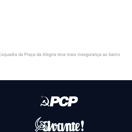
t
t:
squadra da Praça da Alegria Ieva mais insegurança ao bairro