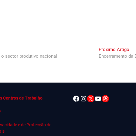
Nex
Próximo Artigo
pos
 o sector produtivo nacional
Encerramento da E
Facebook
Instagram
X
YouTube
Threads
s Centros de Trabalho
s
rivacidade e de Protecção de
ais