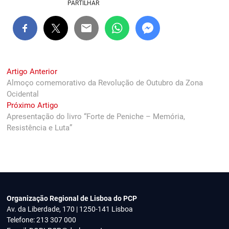
PARTILHAR
Navegação
Previous
Artigo Anterior
post:
Almoço comemorativo da Revolução de Outubro da Zona
de
Ocidental
artigos
Next
Próximo Artigo
post:
Apresentação do livro “Forte de Peniche – Memória,
Resistência e Luta”
Organização Regional de Lisboa do PCP
Av. da Liberdade, 170 | 1250-141 Lisboa
Telefone: 213 307 000