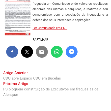
freguesia um Comunicado onde valora os resultados
eleitorais das últimas autárquicas, e reafirma o seu
compromisso com a população da freguesia e a
defesa dos seus interesses e aspirações.
Ler Comunicado em PDF
PARTILHAR
Navegação
Previous
Artigo Anterior
post:
CDU abre Espaço CDU em Bucelas
de
Next
Próximo Artigo
artigos
post:
PS bloqueia constituição de Executivos em freguesias de
Alenquer