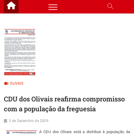
Skip
to
content
OLIVAIS
CDU dos Olivais reafirma compromisso
com a população da freguesia
3 de Dezembro de 2009
A CDU dos Olivais está a distribuir à população da