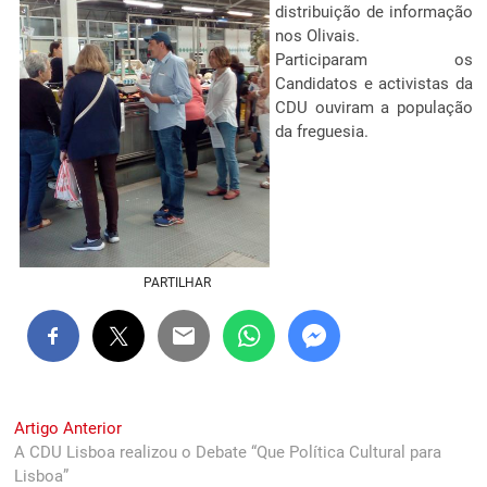
distribuição de informação
nos Olivais.
Participaram os
Candidatos e activistas da
CDU ouviram a população
da freguesia.
PARTILHAR
Navegação
Previous
Artigo Anterior
post:
A CDU Lisboa realizou o Debate “Que Política Cultural para
de
Lisboa”