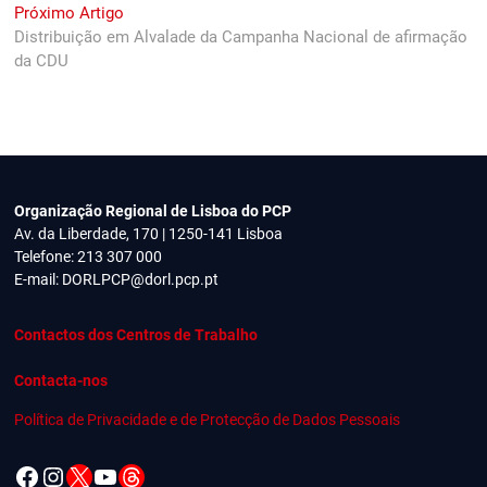
artigos
Next
Próximo Artigo
post:
Distribuição em Alvalade da Campanha Nacional de afirmação
da CDU
Organização Regional de Lisboa do PCP
Av. da Liberdade, 170 | 1250-141 Lisboa
Telefone: 213 307 000
E-mail:
DORLPCP@dorl.pcp.pt
Contactos dos Centros de Trabalho
Contacta-nos
Política de Privacidade e de Protecção de Dados Pessoais
Facebook
Instagram
X
YouTube
Threads