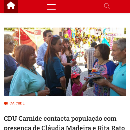
Skip
to
content
CARNIDE
CDU Carnide contacta população com
presença de Cláudia Madeira e Rita Rato