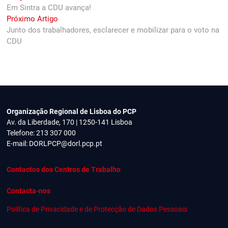
post:
Em Sintra a CDU avança!
de
Next
Próximo Artigo
artigos
post:
Junto dos trabalhadores, esclarecer e mobilizar para o voto na
CDU
Organização Regional de Lisboa do PCP
Av. da Liberdade, 170 | 1250-141 Lisboa
Telefone: 213 307 000
E-mail:
DORLPCP@dorl.pcp.pt
Contactos dos Centros de Trabalho
Contacta-nos
Política de Privacidade e de Protecção de Dados Pessoais