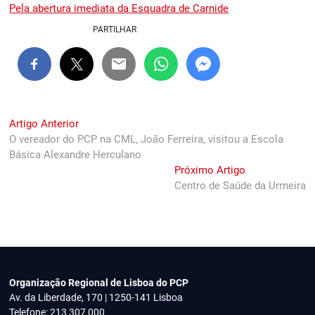
Pela abertura imediata da Esquadra de Carnide
PARTILHAR
Navegação
Previous
Artigo Anterior
post:
O vereador do PCP na CML, João Ferreira, visitou a Escola
de
Básica Alexandre Herculano
artigos
Next
Próximo Artigo
post:
Centro de Saúde da Urmeira
Organização Regional de Lisboa do PCP
Av. da Liberdade, 170 | 1250-141 Lisboa
Telefone: 213 307 000