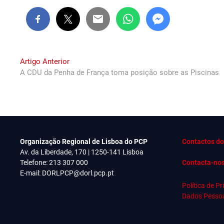
Navegação
Previous
Artigo Anterior
post:
A CDU da Penha de França toma posição sobre as Piscinas
de
artigos
Organização Regional de Lisboa do PCP
Contactos do
Av. da Liberdade, 170 | 1250-141 Lisboa
Telefone: 213 307 000
Contacta-no
E-mail:
DORLPCP@dorl.pcp.pt
Política de P
Dados Pesso