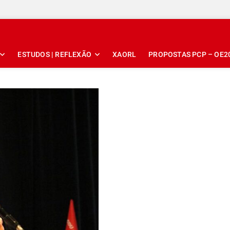
ESTUDOS | REFLEXÃO
XAORL
PROPOSTAS PCP – OE2