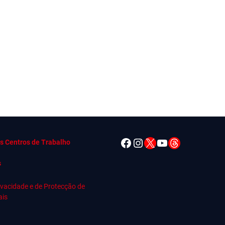
Facebook
Instagram
X
YouTube
Threads
s Centros de Trabalho
s
rivacidade e de Protecção de
ais