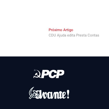
Next
Próximo Artigo
post:
CDU Ajuda edita Presta Contas