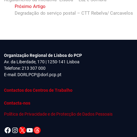
de
Next
Próximo Artigo
artigos
post:
Degradação do serviço postal – CTT Rebelva/ Carcavelos
Organização Regional de Lisboa do PCP
Av. da Liberdade, 170 | 1250-141 Lisboa
Telefone: 213 307 000
E-mail:
DORLPCP@dorl.pcp.pt
Contactos dos Centros de Trabalho
Contacta-nos
Política de Privacidade e de Protecção de Dados Pessoais
Facebook
Instagram
X
YouTube
Threads