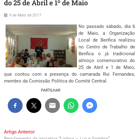
do 25 de Abril e 1º de Maio
9 de Maio de 2017
No passado sábado, dia 6
de Maio, a Organização
Local de Benfica realizou
no Centro de Trabalho de
Benfica o já tradicional
almoço comemorativo do
25 de Abril e 1 de Maio,
que contou com a presença do camarada Rui Fernandes,
membro da Comissão Politica do Comité Central.
PARTILHAR
Navegação
Previous
Artigo Anterior
post:
Regulamento da iniciativa “Lisboa – Luz e Sombra”