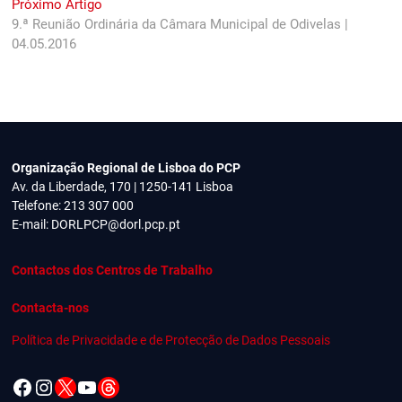
Next
Próximo Artigo
artigos
post:
9.ª Reunião Ordinária da Câmara Municipal de Odivelas |
04.05.2016
Organização Regional de Lisboa do PCP
Av. da Liberdade, 170 | 1250-141 Lisboa
Telefone: 213 307 000
E-mail:
DORLPCP@dorl.pcp.pt
Contactos dos Centros de Trabalho
Contacta-nos
Política de Privacidade e de Protecção de Dados Pessoais
Facebook
Instagram
X
YouTube
Threads