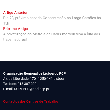
Navegação
Previous
Artigo Anterior
post:
Dia 28, próximo sábado Concentração no Largo Camões às
de
15h
artigos
Next
Próximo Artigo
post:
A privatização do Metro e da Carris morreu! Viva a luta dos
trabalhadores!
Organização Regional de Lisboa do PCP
Av. da Liberdade, 170 | 1250-141 Lisboa
Telefone: 213 307 000
E-mail:
DORLPCP@dorl.pcp.pt
Contactos dos Centros de Trabalho