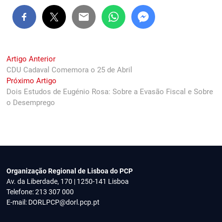
Navegação
Previous
Artigo Anterior
post:
CDU Cadaval Comemora o 25 de Abril
de
Next
Próximo Artigo
artigos
post:
Dois Estudos de Eugénio Rosa: Sobre a Evasão Fiscal e Sobre
o Desemprego
Organização Regional de Lisboa do PCP
Av. da Liberdade, 170 | 1250-141 Lisboa
Telefone: 213 307 000
E-mail:
DORLPCP@dorl.pcp.pt