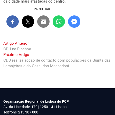
da cidade mais afastadas do centro.
PARTILHAR
Navegação
Previous
Artigo Anterior
post:
CDU na Rinchoa
de
Next
Próximo Artigo
artigos
post:
CDU realiza acção de contacto com populações da Quinta das
Laranjeiras e do Casal dos Machadosi
Organização Regional de Lisboa do PCP
Av. da Liberdade, 170 | 1250-141 Lisboa
Telefone: 213 307 000