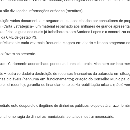
a são divulgadas informações erróneas (mentiras).
buição vários documentos – seguramente aconselhados por consultores de prop
 «Carta Estratégica», um material espalhado aos milhares de grande apresenta
sários, alguns dos quais já trabalharam com Santana Lopes e a concretizar no
le da CML de gestão PS.
nfelizmente cada vez mais frequente e agora em aberto e franco progresso na
ãoi fazem no presente.
urso. Certamente aconselhado por consultores eleitorais. Mas nem por isso men
e – outra verdadeira destruição de recursos financeiros da autarquia em situ
vias cicláveis (nenhuma em funcionamento); criação do Conselho Municipal da
e, lei recente), garantia de financiamento par4a reabilitação urbana (não é ver
iato este desperdício ilegítimo de dinheiros públicos, o que está a fazer lemb
er a hemorragia de dinheiros municipais, se tal se mostrar necessário.