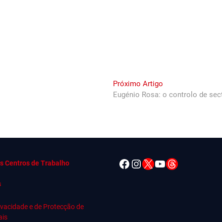
Next
Próximo Artigo
post:
Eugénio Rosa: o controlo de sec
Facebook
Instagram
X
YouTube
Threads
s Centros de Trabalho
s
rivacidade e de Protecção de
ais