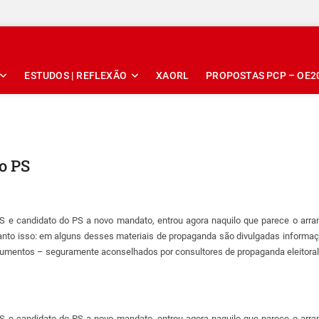
ESTUDOS | REFLEXÃO
XAORL
PROPOSTAS PCP – OE2
o PS
S e candidato do PS a novo mandato, entrou agora naquilo que parece o arran
quanto isso: em alguns desses materiais de propaganda são divulgadas inform
ocumentos – seguramente aconselhados por consultores de propaganda eleitora
S e candidato do PS a novo mandato, entrou agora naquilo que parece o arran