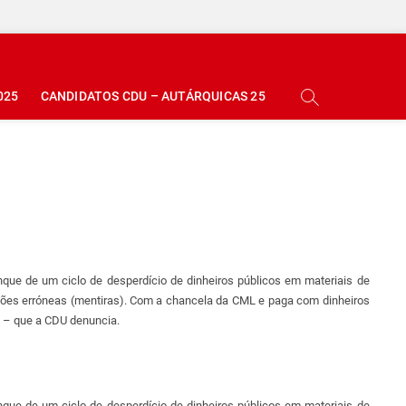
025
CANDIDATOS CDU – AUTÁRQUICAS 25
que de um ciclo de desperdício de dinheiros públicos em materiais de
ações erróneas (mentiras). Com a chancela da CML e paga com dinheiros
l – que a CDU denuncia.
que de um ciclo de desperdício de dinheiros públicos em materiais de