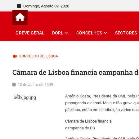
Skip
Domingo, Agosto 09, 2026
to
content
GREVE GERAL
DORL
CONCELHOS
SECTORES
CONCELHO DE LISBOA
Câmara de Lisboa financia campanha d
13 de Julho de 2009
António Costa, Presidente da CML pelo P
propaganda eleitoral. Mais e tão grave 
públicos, estão em distribuição vários d
Câmara de Lisboa financia
campanha do PS
António Costa, Presidente da CML pelo P