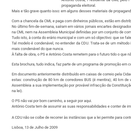
propaganda eleitoral.
Mais e tão grave quanto isso: em alguns desses materiais de propagand
Com a chancela da CML e paga com dinheiros públicos, estão em distri
No último fim-de-semana, saíram em vários jornais encartes designados
na CML nem na Assembleia Municipal definidas por um conjunto de comis
Tudo isto, à conta do erário municipal e com um só objectivo: que se fa
Tal modelo é condenável, no entender da CDU. Trata-se de um método i
mais condenável do que nunca.
À falta de obra, o PS e António Costa remetem para o futuro tido o que n
Esta brochura, tudo indica, faz parte de um programa de promoção em c
Em documento anteriormente distribuído em caixas de correio pela Cidad
estas: construção de 80 km de corredores BUS (é mentira); 40 km de 
Assembleia a sua implementação por provável infracção da Constituição 
na lei).
O PS não vai por bom caminho, a seguir por aqui.
António Costa tem de assumir as suas responsabilidades e conter de imed
A CDU não se coíbe de recorrer às instâncias que a lei permite para cont
Lisboa, 13 de Julho de 2009