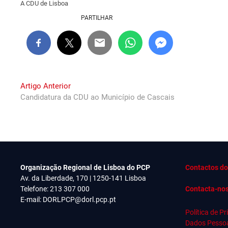
A CDU de Lisboa
PARTILHAR
Navegação
Previous
Artigo Anterior
post:
Candidatura da CDU ao Município de Cascais
de
artigos
Organização Regional de Lisboa do PCP
Contactos do
Av. da Liberdade, 170 | 1250-141 Lisboa
Telefone: 213 307 000
Contacta-no
E-mail:
DORLPCP@dorl.pcp.pt
Política de P
Dados Pesso