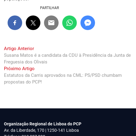
PARTILHAR
Navegação
Previous
Artigo Anterior
post:
Susana Matos é a candidata da CDU à Presidência da Junta de
de
Freguesia dos Olivais
artigos
Next
Próximo Artigo
post:
Estatutos da Carris aprovados na CML: PS/PSD chumbam
propostas do PCP!
Organização Regional de Lisboa do PCP
Av. da Liberdade, 170 | 1250-141 Lisboa