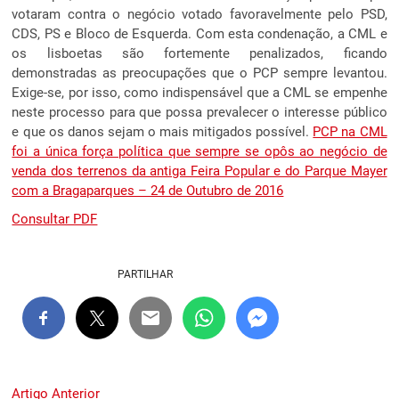
votaram contra o negócio votado favoravelmente pelo PSD,
CDS, PS e Bloco de Esquerda. Com esta condenação, a CML e
os lisboetas são fortemente penalizados, ficando
demonstradas as preocupações que o PCP sempre levantou.
Exige-se, por isso, como indispensável que a CML se empenhe
neste processo para que possa prevalecer o interesse público
e que os danos sejam o mais mitigados possível.
PCP na CML
foi a única força política que sempre se opôs ao negócio de
venda dos terrenos da antiga Feira Popular e do Parque Mayer
com a Bragaparques – 24 de Outubro de 2016
Consultar PDF
PARTILHAR
Navegação
Previous
Artigo Anterior