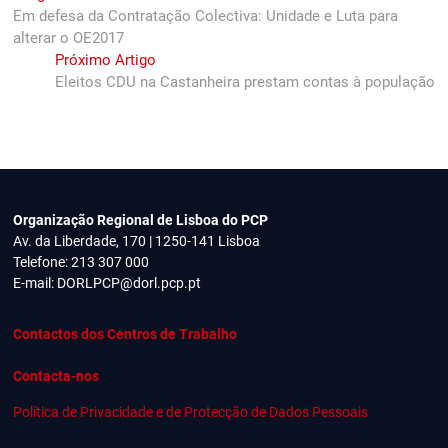
post:
Em defesa da Contratação Colectiva: Unidade e Luta para
de
alterar o OE2017
artigos
Next
Próximo Artigo
post:
Eleitos CDU na Castanheira prestam contas à população
Organização Regional de Lisboa do PCP
Av. da Liberdade, 170 | 1250-141 Lisboa
Telefone: 213 307 000
E-mail:
DORLPCP@dorl.pcp.pt
Contactos dos Centros de Trabalho
Contacta-nos
Política de Privacidade e de Protecção de Dados Pessoais