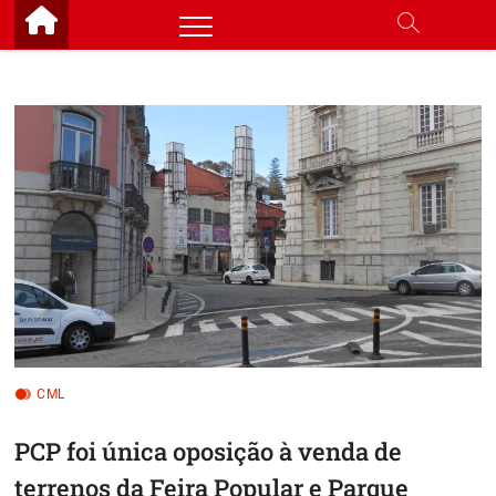
Skip
to
content
CML
PCP foi única oposição à venda de
terrenos da Feira Popular e Parque