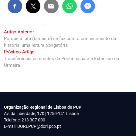
Navegação
Previous
Artigo Anterior
post:
Porque a luta (também) se faz com o conhecimento da
de
história, uma leitura obrigatória
artigos
Next
Próximo Artigo
post:
Transferência de utentes da Pontinha para a Extensão da
Urmeira
Organização Regional de Lisboa do PCP
Av. da Liberdade, 170 | 1250-141 Lisboa
Telefone: 213 307 000
E-mail:
DORLPCP@dorl.pcp.pt