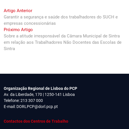
Navegação
Previous
Artigo Anterior
post:
Garantir a segurança e saúde dos trabalhadores do SUCH e
de
empresas concessionárias
artigos
Next
Próximo Artigo
post:
Sobre a atitude irresponsável da Câmara Municipal de Sintra
em relação aos Trabalhadores Não Docentes das Escolas de
Sintra
Organização Regional de Lisboa do PCP
Av. da Liberdade, 170 | 1250-141 Lisboa
Telefone: 213 307 000
E-mail:
DORLPCP@dorl.pcp.pt
Contactos dos Centros de Trabalho