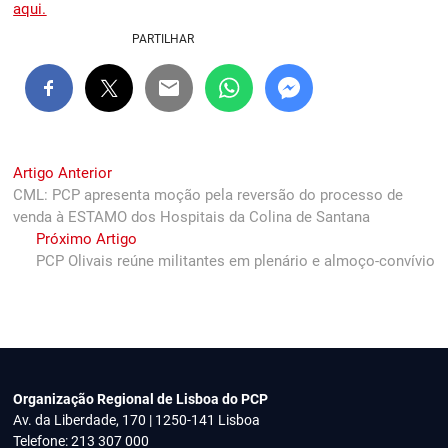
aqui.
PARTILHAR
Navegação
Previous
Artigo Anterior
post:
CML: PCP apresenta moção pela reversão do processo de
de
venda à ESTAMO dos Hospitais da Colina de Santana
artigos
Next
Próximo Artigo
post:
PCP Olivais reúne militantes em plenário e almoço-convívio
Organização Regional de Lisboa do PCP
Av. da Liberdade, 170 | 1250-141 Lisboa
Telefone: 213 307 000