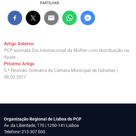
PARTILHAR
Navegação
Previous
Artigo Anterior
post:
PCP assinala Dia Internacional da Mulher com distribuição na
de
Ajuda
artigos
Next
Próximo Artigo
post:
5.ª Reunião Ordinária da Câmara Municipal de Odivelas |
08.03.2017
Organização Regional de Lisboa do PCP
Av. da Liberdade, 170 | 1250-141 Lisboa
Telefone: 213 307 000