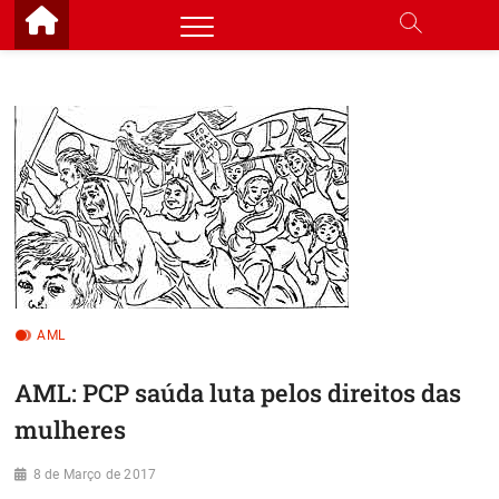
Skip
to
content
AML
AML: PCP saúda luta pelos direitos das
mulheres
8 de Março de 2017