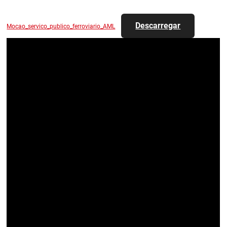
Descarregar
Mocao_servico_publico_ferroviario_AML