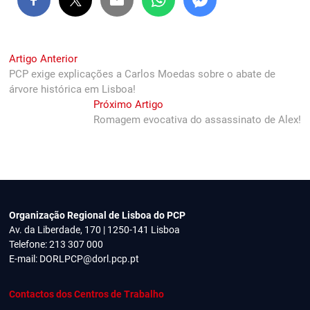
Navegação
Previous
Artigo Anterior
post:
PCP exige explicações a Carlos Moedas sobre o abate de
de
árvore histórica em Lisboa!
artigos
Next
Próximo Artigo
post:
Romagem evocativa do assassinato de Alex!
Organização Regional de Lisboa do PCP
Av. da Liberdade, 170 | 1250-141 Lisboa
Telefone: 213 307 000
E-mail:
DORLPCP@dorl.pcp.pt
Contactos dos Centros de Trabalho