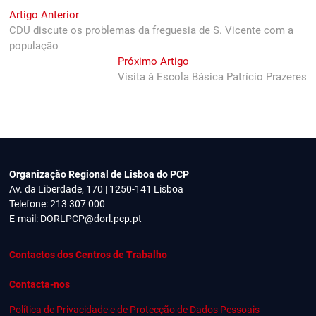
Navegação
Previous
Artigo Anterior
post:
CDU discute os problemas da freguesia de S. Vicente com a
de
população
artigos
Next
Próximo Artigo
post:
Visita à Escola Básica Patrício Prazeres
Organização Regional de Lisboa do PCP
Av. da Liberdade, 170 | 1250-141 Lisboa
Telefone: 213 307 000
E-mail:
DORLPCP@dorl.pcp.pt
Contactos dos Centros de Trabalho
Contacta-nos
Política de Privacidade e de Protecção de Dados Pessoais