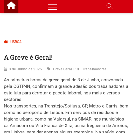
Skip
to
content
LISBOA
A Greve é Geral!
3 de Junho de 2026
Greve Geral
PCP
Trabalhadores
As primeiras horas da greve geral de 3 de Junho, convocada
pela CGTP-IN, confirmam a grande adesão dos trabalhadores a
esta luta para derrotar o pacote laboral, nos mais diversos
sectores.
Nos transportes, na Transtejo/Soflusa, CP, Metro e Carris, bem
como no aeroporto de Lisboa. Em serviços de resíduos e
higiene urbana, como na Valorsul, na SIMAR, nos municípios
da Amadora ou Vila Franca de Xira, ou na freguesia de Arroios,
em Lisboa, para dar apenas alguns exemplos. Na saúde, com