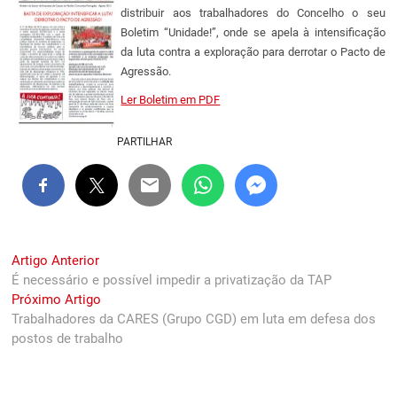
distribuir aos trabalhadores do Concelho o seu
Boletim “Unidade!”, onde se apela à intensificação
da luta contra a exploração para derrotar o Pacto de
Agressão.
Ler Boletim em PDF
PARTILHAR
Navegação
Previous
Artigo Anterior
post:
É necessário e possível impedir a privatização da TAP
de
Next
Próximo Artigo
artigos
post:
Trabalhadores da CARES (Grupo CGD) em luta em defesa dos
postos de trabalho