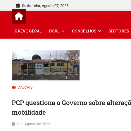
Skip
Sexta-feira, Agosto 07, 2026
to
content
GREVE GERAL
DORL
CONCELHOS
SECTORES
CASCAIS
PCP questiona o Governo sobre alteraç
mobilidade
2 de Agosto de 2019