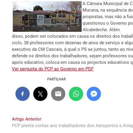
A Câmara Municipal de C
Mucana, na sequência do 
propostas, mas não a fu
questionou o Governo poi
Alcabideche. Além
disso, podem ser colocados em causa os direitos dos traba
ciclo, 38 professores com dezenas de anos de serviço e alg
executivo da CM Cascais, à qual o PS se juntou, tanto ao n
defende os direitos dos trabalhadores, sejam professores ou
apoio educativo, coloca em causa os projectos educativos 
Ver pergunta do PCP ao Governo em PDF
PARTILHAR
Navegação
Previous
Artigo Anterior
post:
PCP presta contas aos trabalhadores dos Aeroportos e Aviaç
de