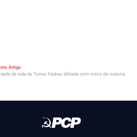
Next
imo Artigo
post:
idade de vida de Torres Vedras afetada com votos da maioria