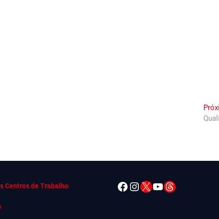
Próx
Qual
Facebook
Instagram
X
YouTube
Threads
s Centros de Trabalho
s