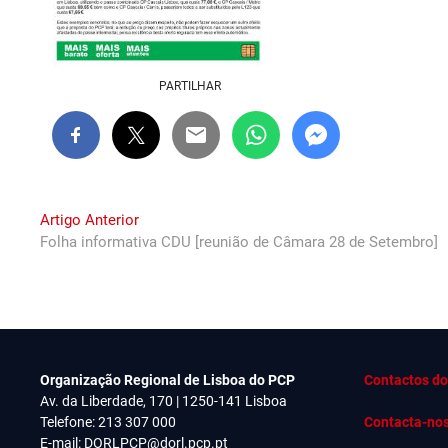
PARTILHAR
Navegação
Previous
Artigo Anterior
post:
Folha informativa CDU [reunião de Câmara 28 de Setembro]
de
artigos
Organização Regional de Lisboa do PCP
Contactos do
Av. da Liberdade, 170 | 1250-141 Lisboa
Telefone: 213 307 000
Contacta-no
E-mail:
DORLPCP@dorl.pcp.pt