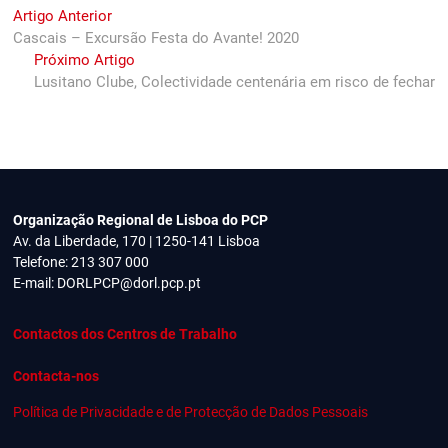
Navegação
Previous
Artigo Anterior
post:
Cascais – Excursão Festa do Avante! 2020
de
Next
Próximo Artigo
artigos
post:
Lusitano Clube, Colectividade centenária em risco de fechar
Organização Regional de Lisboa do PCP
Av. da Liberdade, 170 | 1250-141 Lisboa
Telefone: 213 307 000
E-mail:
DORLPCP@dorl.pcp.pt
Contactos dos Centros de Trabalho
Contacta-nos
Política de Privacidade e de Protecção de Dados Pessoais