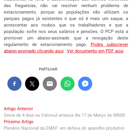
das freguesias, não vai resolver nenhum problema de
estacionamento, porque as populações não utilizam os
parques pagos já existentes e que só é mais um saque, a
acrescentar aos roubos que os trabalhadores e que a
população sofre nos seus salários e pensões. O PCP está a
promover um abaixo-assinado que a revogação deste
regulamento de estacionamento pago.
Podes subscrever
abaixo-assinado clicando aqui
;
Ver documento em PDF aqui
PARTILHAR
Navegação
Previous
Artigo Anterior
post:
Greve de 4 dias na Valorsul arranca dia 17 de Março às 00h00
de
Next
Próximo Artigo
artigos
post:
Plenário Nacional da EMEF: em defesa do aparelho produtivo