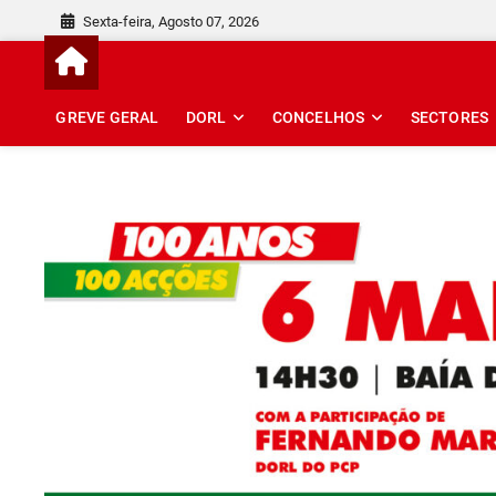
Skip
Sexta-feira, Agosto 07, 2026
to
content
GREVE GERAL
DORL
CONCELHOS
SECTORES