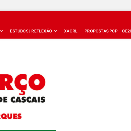
ESTUDOS | REFLEXÃO
XAORL
PROPOSTAS PCP – OE2