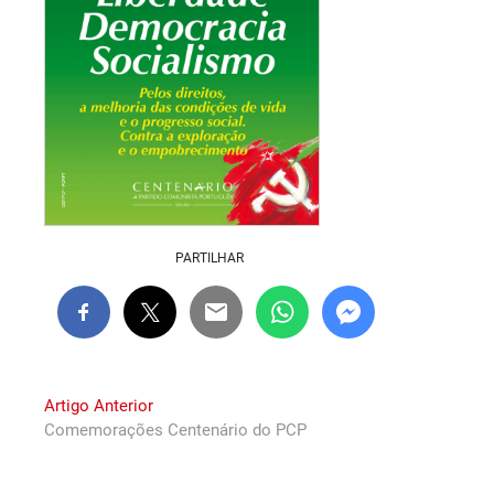
PARTILHAR
Navegação
Previous
Artigo Anterior
post:
Comemorações Centenário do PCP
de
artigos