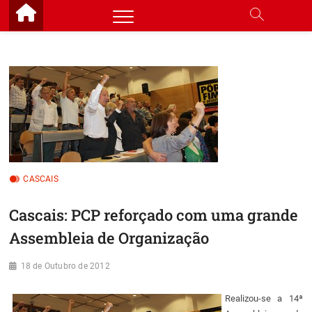
Skip
to
content
CASCAIS
Cascais: PCP reforçado com uma grande
Assembleia de Organização
18 de Outubro de 2012
Realizou-se a 14ª