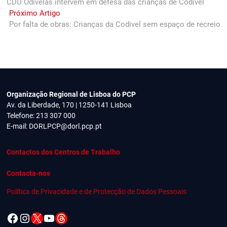
post:
CDU Odivelas intervêm em defesa das crianças de Codivel
de
Next
Próximo Artigo
artigos
post:
Por falta de obras: Crianças da Codivel sem espaço de recreio
Organização Regional de Lisboa do PCP
Av. da Liberdade, 170 | 1250-141 Lisboa
Telefone: 213 307 000
E-mail:
DORLPCP@dorl.pcp.pt
Contactos dos Centros de Trabalho
Contacta-nos
Política de Privacidade e de Protecção de Dados Pessoais
Facebook
Instagram
X
YouTube
Threads