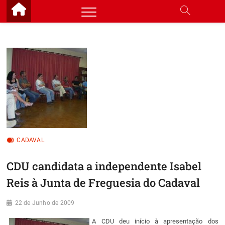
Skip
to
content
CADAVAL
CDU candidata a independente Isabel
Reis à Junta de Freguesia do Cadaval
22 de Junho de 2009
A CDU deu início à apresentação dos